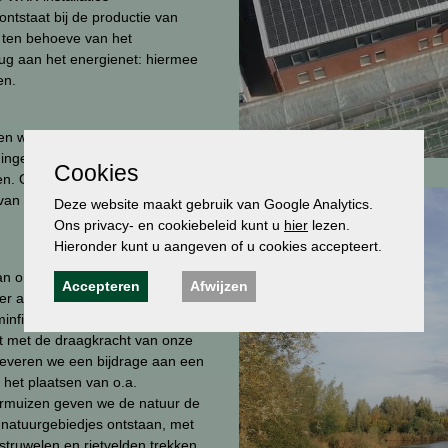
tstaat bij de productie van
in ten behoeve van het
terug aan het energienet: hiermee
en.
en we met kunstmatige
e ingenieuze en energiezuinige
Cookies
ten. Om lichtoverlast voor de
an rolschermen die bij duisternis
Deze website maakt gebruik van Google Analytics.
Ons privacy- en cookiebeleid kunt u
hier
lezen.
Hieronder kunt u aangeven of u cookies accepteert.
van onze kassen volop ruimte
Accepteren
Afwijzen
er alleen het regenwater op dat
filtratie. In de loop der jaren
t met de draagkracht van onze
 leveren we een bijdrage aan een
 het plaatsen van o.a.
eermuizen geven we de natuur de
e natuurgebiedjes ontstaan, met
 struwelen en rietvelden trekken