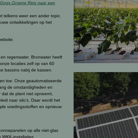
 Gogs Groene Reis naar een
et telkens weer een ander topic.
euwe ontwikkelingen op het
website.
 en regenwater. Bronwater heeft
onze locaties zelf op van 60
ke bassins nabij de kassen.
fen toe. Onze geautomatiseerde
lang de omstandigheden en
 dat de plant niet opneemt,
id naar silo’s. Daar wordt het
igde voedingsstoffen en opnieuw
zonnepanelen op alle niet-glas
WKK-installaties