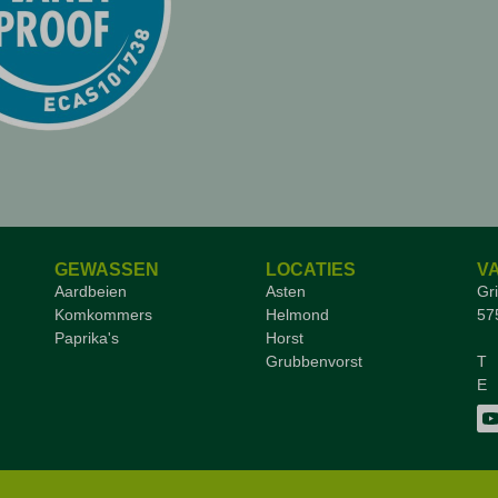
GEWASSEN
LOCATIES
V
Aardbeien
Asten
Gr
Komkommers
Helmond
57
Paprika's
Horst
Grubbenvorst
T
E