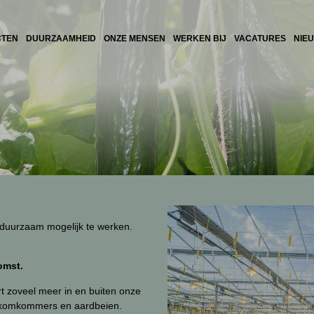
CTEN
DUURZAAMHEID
ONZE MENSEN
WERKEN BIJ
VACATURES
NIE
 duurzaam mogelijk te werken.
omst.
 zoveel meer in en buiten onze
e komkommers en aardbeien.