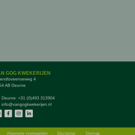
AN GOG KWEKERIJEN
iendtsveenseweg 4
54 AB Deurne
Deurne: +31 (0)493 313904
info@vangogkwekerijen.nl
Algemene voorwaarden
-
Disclaimer
-
Sitemap