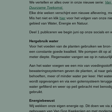
We vertellen er alles over in onze nieuwe serie:
Van
Duurzame Toekomst.
Elke drie weken verschijnt een nieuwe aflevering, m
Mis het niet en klik
hier
voor het volgen van onze ni
gebied van Water, Energie en Natuur.
Deel 1 publiceren we begin juni op onze socials en 
Hergebruik water
Voor het voeden van de planten gebruiken we bron-
een constante goede kwaliteit. We pompen dit op al 
meter diepte. Regenwater vangen we op in natuurlij
Aan het water voegen we een mix van voedingsstof
bewateringssystemen geven de planten, al naar ge
behoeften, meer of minder water per keer. Het water
wordt opgevangen en via een gotensysteem teruggele
water gefilterd en weer op peil gebracht met benod
gebruikt.
Energiebewust
Wij wekken onze eigen energie op. Dit doen we via 
gebouwen van Van Gog Kwekerijen en met moderne 