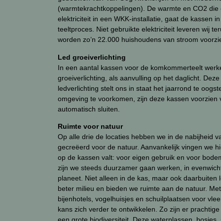
(warmtekrachtkoppelingen). De warmte en CO2 die on
elektriciteit in een WKK-installatie, gaat de kassen 
teeltproces. Niet gebruikte elektriciteit leveren wij 
worden zo’n 22.000 huishoudens van stroom voorzi
Led groeiverlichting
In een aantal kassen voor de komkommerteelt werk
groeiverlichting, als aanvulling op het daglicht. Dez
ledverlichting stelt ons in staat het jaarrond te oogs
omgeving te voorkomen, zijn deze kassen voorzien v
automatisch sluiten.
Ruimte voor natuur
Op alle drie de locaties hebben we in de nabijheid 
gecreëerd voor de natuur. Aanvankelijk vingen we hi
op de kassen valt: voor eigen gebruik en voor bodemin
zijn we steeds duurzamer gaan werken, in evenwich
planeet. Niet alleen in de kas, maar ook daarbuiten
beter milieu en bieden we ruimte aan de natuur. Met
bijenhotels, vogelhuisjes en schuilplaatsen voor vl
kans zich verder te ontwikkelen. Zo zijn er prachtig
een grote biodiversiteit. Deze waterplassen, bosjes,